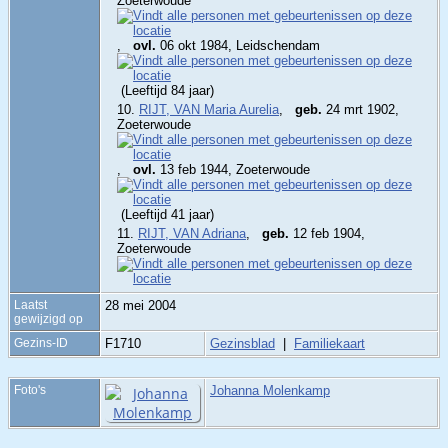
Zoeterwoude
,
ovl.
06 okt 1984, Leidschendam
(Leeftijd 84 jaar)
10.
RIJT, VAN Maria Aurelia
,
geb.
24 mrt 1902,
Zoeterwoude
,
ovl.
13 feb 1944, Zoeterwoude
(Leeftijd 41 jaar)
11.
RIJT, VAN Adriana
,
geb.
12 feb 1904,
Zoeterwoude
Laatst
28 mei 2004
gewijzigd op
Gezins-ID
F1710
Gezinsblad
|
Familiekaart
Foto's
Johanna Molenkamp