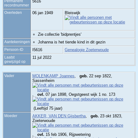
Permanent
5616
recordnummer
Overleden
06 jan 1949
Bleiswijk
Zie collectie 'bidprentjes'
Aantekeningen
Johanna is het tiende kind in dit gezin
Persoon-ID
I5616
Genealogie Zoeterwoude
Laatst
11 jul 2022
gewijzigd op
Vader
MOLENKAMP Joannes
,
geb.
22 sep 1822,
Sassenheim
,
ovl.
07 jan 1898, Oegstgeest wijk 1 no. 173
(Leeftijd 75 jaar)
Moeder
AKKER, VAN DEN Gijsbertha
,
geb.
23 okt 1823,
Zoeterwoude
,
ovl.
15 feb 1906, Rijpwetering