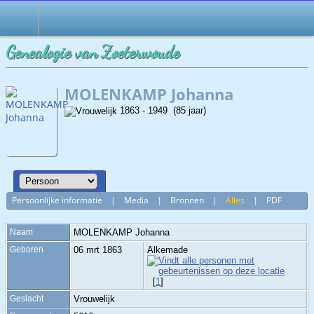
Genealogie van Zoeterwoude
MOLENKAMP Johanna
1863 - 1949 (85 jaar)
Persoonlijke informatie
|
Media
|
Bronnen
|
Alles
|
PDF
Naam
MOLENKAMP
Johanna
Geboren
06 mrt 1863
Alkemade
[
1
]
Geslacht
Vrouwelijk