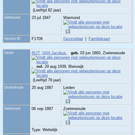
(Leeftijd 82 jaar)
Getrouwd
23 jul 1847
Warmond
[
2
]
Gezins-ID
F1709
Gezinsblad
|
Familiekaart
Gezin
RIJT, VAN Jacobus
,
geb.
03 jun 1860, Zoeterwoude
,
ovl.
29 aug 1939, Bleiswijk
(Leeftijd 79 jaar)
Ondertrouw
20 aug 1887
Leiden
[
2
]
Getrouwd
06 sep 1887
Zoeterwoude
[
3
]
Type: Wettelijk