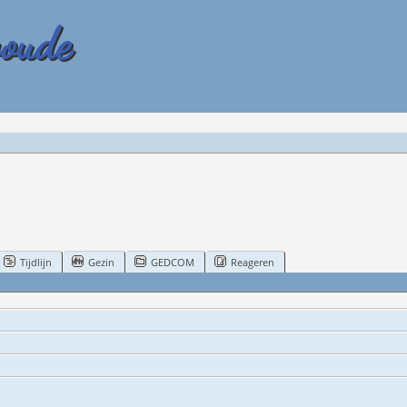
woude
Tijdlijn
Gezin
GEDCOM
Reageren