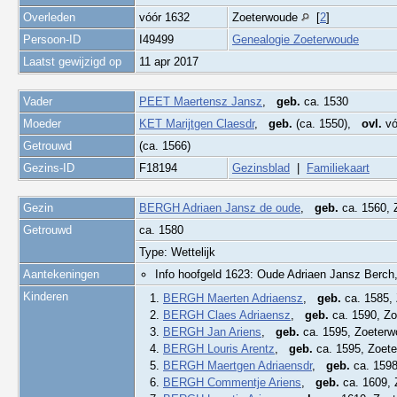
Overleden
vóór 1632
Zoeterwoude
[
2
]
Persoon-ID
I49499
Genealogie Zoeterwoude
Laatst gewijzigd op
11 apr 2017
Vader
PEET Maertensz Jansz
,
geb.
ca. 1530
Moeder
KET Marijtgen Claesdr
,
geb.
(ca. 1550),
ovl.
vó
Getrouwd
(ca. 1566)
Gezins-ID
F18194
Gezinsblad
|
Familiekaart
Gezin
BERGH Adriaen Jansz de oude
,
geb.
ca. 1560,
Getrouwd
ca. 1580
Type: Wettelijk
Aantekeningen
Info hoofgeld 1623: Oude Adriaen Jansz Berch
Kinderen
1.
BERGH Maerten Adriaensz
,
geb.
ca. 1585,
2.
BERGH Claes Adriaensz
,
geb.
ca. 1590, Z
3.
BERGH Jan Ariens
,
geb.
ca. 1595, Zoeter
4.
BERGH Louris Arentz
,
geb.
ca. 1595, Zoet
5.
BERGH Maertgen Adriaensdr
,
geb.
ca. 159
6.
BERGH Commentje Ariens
,
geb.
ca. 1609,