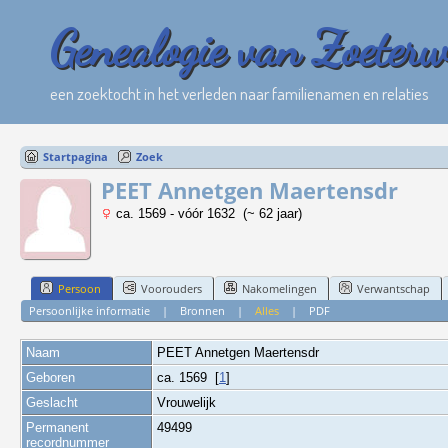
Genealogie van Zoeter
een zoektocht in het verleden naar familienamen en relaties
Startpagina
Zoek
PEET Annetgen Maertensdr
ca. 1569 - vóór 1632 (~ 62 jaar)
Persoon
Voorouders
Nakomelingen
Verwantschap
Persoonlijke informatie
|
Bronnen
|
Alles
|
PDF
Naam
PEET
Annetgen Maertensdr
Geboren
ca. 1569 [
1
]
Geslacht
Vrouwelijk
Permanent
49499
recordnummer