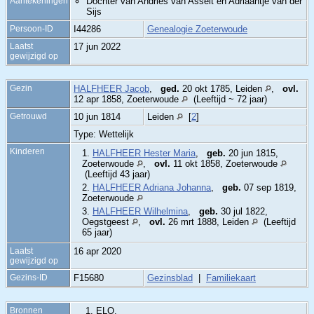
Aantekeningen
Dochter van Andries van Asselt en Adriaantje van der
Sijs
Persoon-ID
I44286
Genealogie Zoeterwoude
Laatst
17 jun 2022
gewijzigd op
Gezin
HALFHEER Jacob
,
ged.
20 okt 1785, Leiden
,
ovl.
12 apr 1858, Zoeterwoude
(Leeftijd ~ 72 jaar)
Getrouwd
10 jun 1814
Leiden
[
2
]
Type: Wettelijk
Kinderen
1.
HALFHEER Hester Maria
,
geb.
20 jun 1815,
Zoeterwoude
,
ovl.
11 okt 1858, Zoeterwoude
(Leeftijd 43 jaar)
2.
HALFHEER Adriana Johanna
,
geb.
07 sep 1819,
Zoeterwoude
3.
HALFHEER Wilhelmina
,
geb.
30 jul 1822,
Oegstgeest
,
ovl.
26 mrt 1888, Leiden
(Leeftijd
65 jaar)
Laatst
16 apr 2020
gewijzigd op
Gezins-ID
F15680
Gezinsblad
|
Familiekaart
Bronnen
ELO.