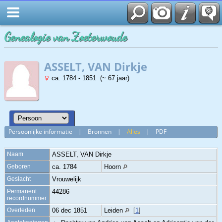
Genealogie van Zoeterwoude
ASSELT, VAN Dirkje
ca. 1784 - 1851 (~ 67 jaar)
Persoonlijke informatie
|
Bronnen
|
Alles
|
PDF
Naam
ASSELT, VAN
Dirkje
Geboren
ca. 1784
Hoorn
Geslacht
Vrouwelijk
Permanent
44286
recordnummer
Overleden
06 dec 1851
Leiden
[
1
]