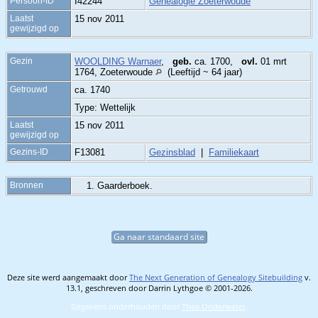
Persoon-ID
I42244
Genealogie Zoeterwoude
Laatst
15 nov 2011
gewijzigd op
Gezin
WOOLDING Warnaer
,
geb.
ca. 1700,
ovl.
01 mrt
1764, Zoeterwoude
(Leeftijd ~ 64 jaar)
Getrouwd
ca. 1740
Type: Wettelijk
Laatst
15 nov 2011
gewijzigd op
Gezins-ID
F13081
Gezinsblad
|
Familiekaart
Bronnen
Gaarderboek.
Ga naar standaard site
Deze site werd aangemaakt door
The Next Generation of Genealogy Sitebuilding
v.
13.1, geschreven door Darrin Lythgoe © 2001-2026.
Gegevens onderhouden door
Thea Onderwater
.