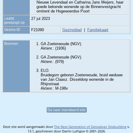
Nieuwe Levendaal en Catharina Jans Meijers, haar
goede bekende wonende op de Binnenvestgracht
omtrent de Hogewoerdse Poort
Laatst
27 jul 2023
gewijzigd op
Gezins-ID
F21090
Gezinsblad
|
Familiekaart
Bronnen
GA Zoeterwoude (NGV).
Aktenr.: (1936)
GA Zoeterwoude (NGV).
Aktenr.: (979)
ELO.
Bruidegom geboren Zoeterwoude, bruid weduwe
van Jan Claasz. Disseldorp wonende in de
Rhijnstraat
Aktenr.: M-198v
Ga naar standaard site
Deze site werd aangemaakt door
The Next Generation of Genealogy Sitebuilding
v.
13.1, geschreven door Darrin Lythgoe © 2001-2026.