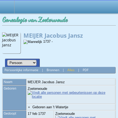
Genealogie van Zoeterwoude
MEIJER Jacobus Jansz
1737 -
Persoonlijke informatie
|
Bronnen
|
Alles
|
PDF
Naam
MEIJER
Jacobus Jansz
Geboren
Zoeterwoude
Geboren aan 't Watertje
Gedoopt
17 feb 1737
Zoeterwoude