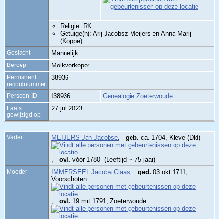
Religie: RK
Getuige(n): Arij Jacobsz Meijers en Anna Marij
(Koppe)
Geslacht
Mannelijk
Beroep
Melkverkoper
Permanent
38936
recordnummer
Persoon-ID
I38936
Genealogie Zoeterwoude
Laatst
27 jul 2023
gewijzigd op
Vader
MEIJERS Jan Jacobse
,
geb.
ca. 1704, Kleve (Dld)
,
ovl.
vóór 1780 (Leeftijd ~ 75 jaar)
Moeder
IMMERSEEL Jacoba Claas
,
ged.
03 okt 1711,
Voorschoten
,
ovl.
19 mrt 1791, Zoeterwoude