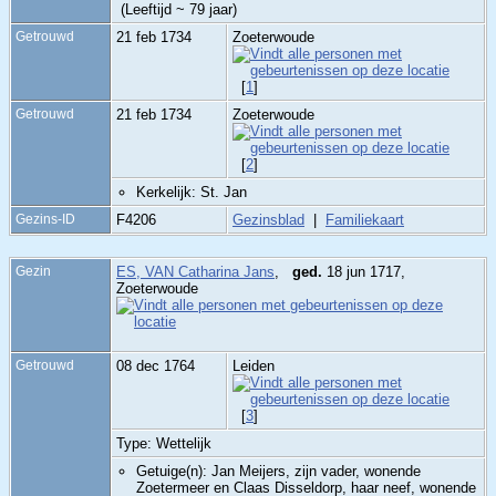
(Leeftijd ~ 79 jaar)
Getrouwd
21 feb 1734
Zoeterwoude
[
1
]
Getrouwd
21 feb 1734
Zoeterwoude
[
2
]
Kerkelijk: St. Jan
Gezins-ID
F4206
Gezinsblad
|
Familiekaart
Gezin
ES, VAN Catharina Jans
,
ged.
18 jun 1717,
Zoeterwoude
Getrouwd
08 dec 1764
Leiden
[
3
]
Type: Wettelijk
Getuige(n): Jan Meijers, zijn vader, wonende
Zoetermeer en Claas Disseldorp, haar neef, wonende