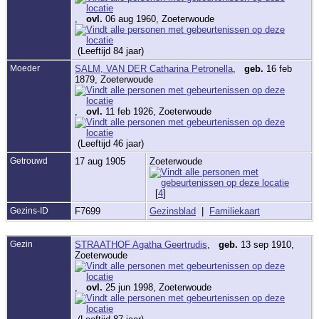
,
ovl.
06 aug 1960, Zoeterwoude
(Leeftijd 84 jaar)
Moeder
SALM, VAN DER Catharina Petronella
,
geb.
16 feb
1879, Zoeterwoude
,
ovl.
11 feb 1926, Zoeterwoude
(Leeftijd 46 jaar)
Getrouwd
17 aug 1905
Zoeterwoude
[
4
]
Gezins-ID
F7699
Gezinsblad
|
Familiekaart
Gezin
STRAATHOF Agatha Geertrudis
,
geb.
13 sep 1910,
Zoeterwoude
,
ovl.
25 jun 1998, Zoeterwoude