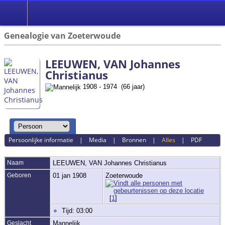
Genealogie van Zoeterwoude
LEEUWEN, VAN Johannes
Christianus
1908 - 1974 (66 jaar)
Persoonlijke informatie
|
Media
|
Bronnen
|
Alles
|
PDF
Naam
LEEUWEN, VAN
Johannes Christianus
Geboren
01 jan 1908
Zoeterwoude
[
1
]
Tijd: 03:00
Geslacht
Mannelijk