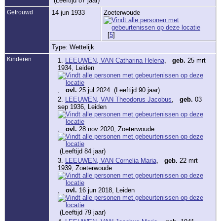
(Leeftijd 87 jaar)
Getrouwd
14 jun 1933
Zoeterwoude
[
5
]
Type: Wettelijk
Kinderen
1.
LEEUWEN, VAN Catharina Helena
,
geb.
25 mrt
1934, Leiden
,
ovl.
25 jul 2024 (Leeftijd 90 jaar)
2.
LEEUWEN, VAN Theodorus Jacobus
,
geb.
03
sep 1936, Leiden
,
ovl.
28 nov 2020, Zoeterwoude
(Leeftijd 84 jaar)
3.
LEEUWEN, VAN Cornelia Maria
,
geb.
22 mrt
1939, Zoeterwoude
,
ovl.
16 jun 2018, Leiden
(Leeftijd 79 jaar)