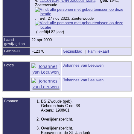
4.
LEEUWEN, VAN Jacobus Maria
,
geb.
1941,
Zoeterwoude
,
ovl.
27 nov 2023, Zoeterwoude
(Leeftijd 82 jaar)
Laatst
22 apr 2009
gewijzigd op
Gezins-ID
F12370
Gezinsblad
|
Familiekaart
Foto's
Johannes van Leeuwen
Johannes van Leeuwen
Bronnen
BS Z'woude (geb).
Geboren huis C no. 38
Aktenr.: 1908/01
Overlijdensbericht.
Overlijdensbericht.
Begraven bij de St. Jan kerk