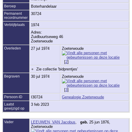
Beroep
Boterhandelaar
Permanent
30724
recordnummer
Verblijfplaats
1974
Adres:
Zuidbuurtseweg 46
Zoeterwoude
Overleden
27 jul 1974
Zoeterwoude
[
2
]
Zie collectie 'bidprentjes'
Begraven
30 jul 1974
Zoeterwoude
[
3
]
Persoon-ID
I30724
Genealogie Zoeterwoude
Laatst
3 feb 2023
gewijzigd op
Vader
LEEUWEN, VAN Jacobus
,
geb.
25 jun 1876,
Zoeterwoude