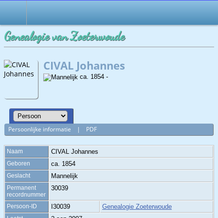
Genealogie van Zoeterwoude
CIVAL Johannes
ca. 1854 -
Persoonlijke informatie
|
PDF
Naam
CIVAL
Johannes
Geboren
ca. 1854
Geslacht
Mannelijk
Permanent
30039
recordnummer
Persoon-ID
I30039
Genealogie Zoeterwoude