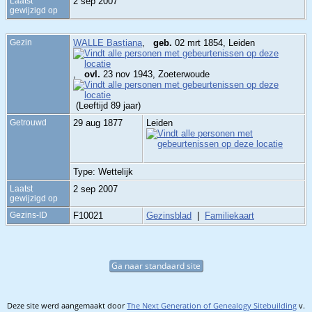
Laatst
2 sep 2007
gewijzigd op
Gezin
WALLE Bastiana
,
geb.
02 mrt 1854, Leiden
,
ovl.
23 nov 1943, Zoeterwoude
(Leeftijd 89 jaar)
Getrouwd
29 aug 1877
Leiden
Type: Wettelijk
Laatst
2 sep 2007
gewijzigd op
Gezins-ID
F10021
Gezinsblad
|
Familiekaart
Ga naar standaard site
Deze site werd aangemaakt door
The Next Generation of Genealogy Sitebuilding
v.