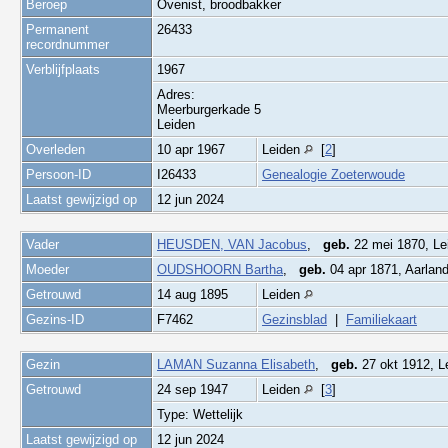
Beroep
Ovenist, broodbakker
Permanent
26433
recordnummer
Verblijfplaats
1967
Adres:
Meerburgerkade 5
Leiden
Overleden
10 apr 1967
Leiden
[
2
]
Persoon-ID
I26433
Genealogie Zoeterwoude
Laatst gewijzigd op
12 jun 2024
Vader
HEUSDEN, VAN Jacobus
,
geb.
22 mei 1870, L
Moeder
OUDSHOORN Bartha
,
geb.
04 apr 1871, Aarlan
Getrouwd
14 aug 1895
Leiden
Gezins-ID
F7462
Gezinsblad
|
Familiekaart
Gezin
LAMAN Suzanna Elisabeth
,
geb.
27 okt 1912, L
Getrouwd
24 sep 1947
Leiden
[
3
]
Type: Wettelijk
Laatst gewijzigd op
12 jun 2024