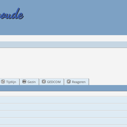
woude
Tijdlijn
Gezin
GEDCOM
Reageren