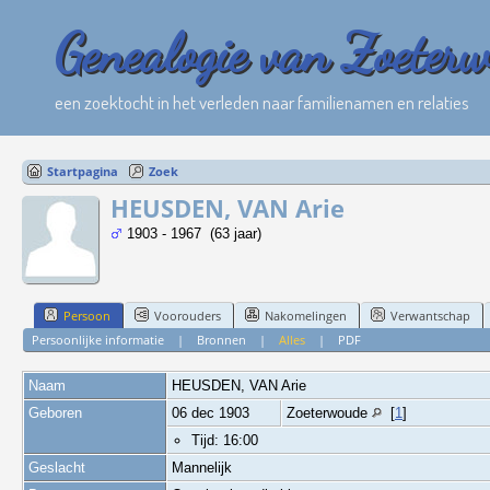
Genealogie van Zoeter
een zoektocht in het verleden naar familienamen en relaties
Startpagina
Zoek
HEUSDEN, VAN Arie
1903 - 1967 (63 jaar)
Persoon
Voorouders
Nakomelingen
Verwantschap
Persoonlijke informatie
|
Bronnen
|
Alles
|
PDF
Naam
HEUSDEN, VAN
Arie
Geboren
06 dec 1903
Zoeterwoude
[
1
]
Tijd: 16:00
Geslacht
Mannelijk