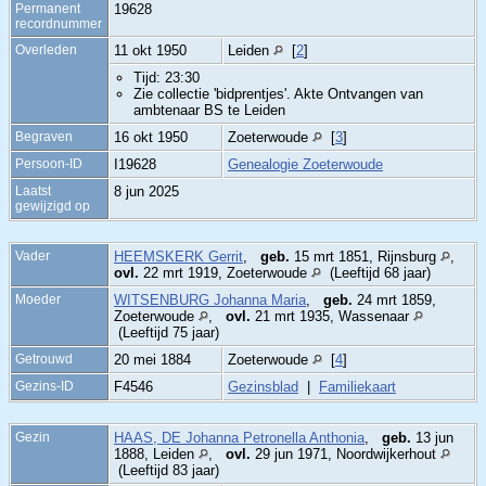
Permanent
19628
recordnummer
Overleden
11 okt 1950
Leiden
[
2
]
Tijd: 23:30
Zie collectie 'bidprentjes'. Akte Ontvangen van
ambtenaar BS te Leiden
Begraven
16 okt 1950
Zoeterwoude
[
3
]
Persoon-ID
I19628
Genealogie Zoeterwoude
Laatst
8 jun 2025
gewijzigd op
Vader
HEEMSKERK Gerrit
,
geb.
15 mrt 1851, Rijnsburg
,
ovl.
22 mrt 1919, Zoeterwoude
(Leeftijd 68 jaar)
Moeder
WITSENBURG Johanna Maria
,
geb.
24 mrt 1859,
Zoeterwoude
,
ovl.
21 mrt 1935, Wassenaar
(Leeftijd 75 jaar)
Getrouwd
20 mei 1884
Zoeterwoude
[
4
]
Gezins-ID
F4546
Gezinsblad
|
Familiekaart
Gezin
HAAS, DE Johanna Petronella Anthonia
,
geb.
13 jun
1888, Leiden
,
ovl.
29 jun 1971, Noordwijkerhout
(Leeftijd 83 jaar)