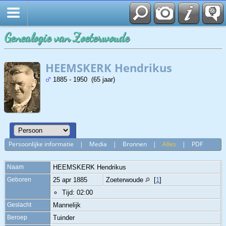
Genealogie van Zoeterwoude
HEEMSKERK Hendrikus
1885 - 1950 (65 jaar)
Persoonlijke informatie
|
Media
|
Bronnen
|
Alles
|
PDF
Naam
HEEMSKERK
Hendrikus
Geboren
25 apr 1885
Zoeterwoude
[
1
]
Tijd: 02:00
Geslacht
Mannelijk
Beroep
Tuinder