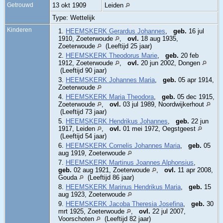
Getrouwd
13 okt 1909
Leiden
Type: Wettelijk
Kinderen
1.
HEEMSKERK Gerardus Johannes
,
geb.
16 jul
1910, Zoeterwoude
,
ovl.
18 aug 1935,
Zoeterwoude
(Leeftijd 25 jaar)
2.
HEEMSKERK Theodorus Marie
,
geb.
20 feb
1912, Zoeterwoude
,
ovl.
20 jun 2002, Dongen
(Leeftijd 90 jaar)
3.
HEEMSKERK Johannes Maria
,
geb.
05 apr 1914,
Zoeterwoude
4.
HEEMSKERK Maria Theodora
,
geb.
05 dec 1915,
Zoeterwoude
,
ovl.
03 jul 1989, Noordwijkerhout
(Leeftijd 73 jaar)
5.
HEEMSKERK Hendrikus Johannes
,
geb.
22 jun
1917, Leiden
,
ovl.
01 mei 1972, Oegstgeest
(Leeftijd 54 jaar)
6.
HEEMSKERK Cornelis Johannes Maria
,
geb.
05
aug 1919, Zoeterwoude
7.
HEEMSKERK Martinus Joannes Alphonsius
,
geb.
02 aug 1921, Zoeterwoude
,
ovl.
11 apr 2008,
Gouda
(Leeftijd 86 jaar)
8.
HEEMSKERK Marinus Hendrikus Maria
,
geb.
15
aug 1923, Zoeterwoude
9.
HEEMSKERK Jacoba Theresia Josefina
,
geb.
30
mrt 1925, Zoeterwoude
,
ovl.
22 jul 2007,
Voorschoten
(Leeftijd 82 jaar)