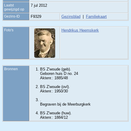
Laatst
7 jul 2012
gewijzigd op
Gezins-ID
F9329
Gezinsblad
|
Familiekaart
Foto's
Hendrikus Heemskerk
Bronnen
BS Z'woude (geb).
Geboren huis D no. 24
Aktenr.: 1885/48
BS Z'woude (ovl).
Aktenr.: 1950/30
.
Begraven bij de Meerburgkerk
BS Z'woude (huw).
Aktenr.: 1884/12