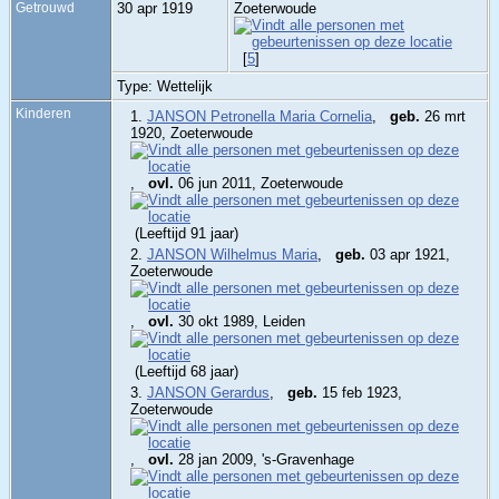
Getrouwd
30 apr 1919
Zoeterwoude
[
5
]
Type: Wettelijk
Kinderen
1.
JANSON Petronella Maria Cornelia
,
geb.
26 mrt
1920, Zoeterwoude
,
ovl.
06 jun 2011, Zoeterwoude
(Leeftijd 91 jaar)
2.
JANSON Wilhelmus Maria
,
geb.
03 apr 1921,
Zoeterwoude
,
ovl.
30 okt 1989, Leiden
(Leeftijd 68 jaar)
3.
JANSON Gerardus
,
geb.
15 feb 1923,
Zoeterwoude
,
ovl.
28 jan 2009, 's-Gravenhage