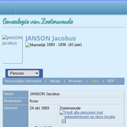
Genealogie van Zoeterwoude
JANSON Jacobus
1893 - 1936 (42 jaar)
Persoonlijke informatie
|
Media
|
Bronnen
|
Alles
|
PDF
Naam
JANSON
Jacobus
Roepnaam
Koos
Geboren
24 okt 1893
Zoeterwoude
[
1
]