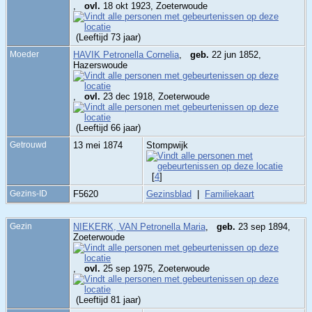
,
ovl.
18 okt 1923, Zoeterwoude
(Leeftijd 73 jaar)
Moeder
HAVIK Petronella Cornelia
,
geb.
22 jun 1852,
Hazerswoude
,
ovl.
23 dec 1918, Zoeterwoude
(Leeftijd 66 jaar)
Getrouwd
13 mei 1874
Stompwijk
[
4
]
Gezins-ID
F5620
Gezinsblad
|
Familiekaart
Gezin
NIEKERK, VAN Petronella Maria
,
geb.
23 sep 1894,
Zoeterwoude
,
ovl.
25 sep 1975, Zoeterwoude
(Leeftijd 81 jaar)