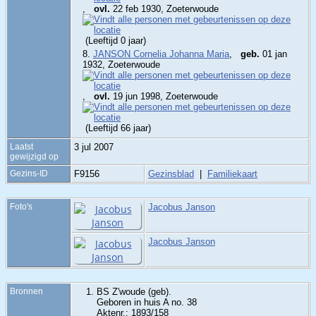
,
ovl.
22 feb 1930, Zoeterwoude
(Leeftijd 0 jaar)
8.
JANSON Cornelia Johanna Maria
,
geb.
01 jan
1932, Zoeterwoude
,
ovl.
19 jun 1998, Zoeterwoude
(Leeftijd 66 jaar)
Laatst
3 jul 2007
gewijzigd op
Gezins-ID
F9156
Gezinsblad
|
Familiekaart
Foto's
Jacobus Janson
Jacobus Janson
Bronnen
BS Z'woude (geb).
Geboren in huis A no. 38
Aktenr.: 1893/158