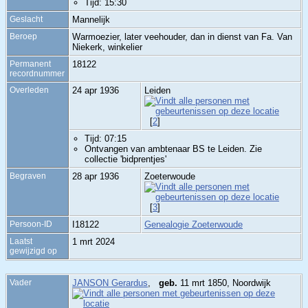
Tijd: 15:30
Geslacht
Mannelijk
Beroep
Warmoezier, later veehouder, dan in dienst van Fa. Van
Niekerk, winkelier
Permanent
18122
recordnummer
Overleden
24 apr 1936
Leiden
[
2
]
Tijd: 07:15
Ontvangen van ambtenaar BS te Leiden. Zie
collectie 'bidprentjes'
Begraven
28 apr 1936
Zoeterwoude
[
3
]
Persoon-ID
I18122
Genealogie Zoeterwoude
Laatst
1 mrt 2024
gewijzigd op
Vader
JANSON Gerardus
,
geb.
11 mrt 1850, Noordwijk