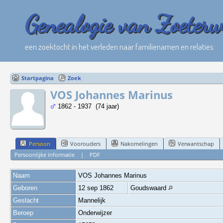
Genealogie van Zoeter
een zoektocht in het verleden naar familienamen en relaties
Startpagina
Zoek
VOS Johannes Marinus
1862 - 1937 (74 jaar)
Persoon
Voorouders
Nakomelingen
Verwantschap
Persoonlijke informatie
|
PDF
Naam
VOS
Johannes Marinus
Geboren
12 sep 1862
Goudswaard
Geslacht
Mannelijk
Beroep
Onderwijzer