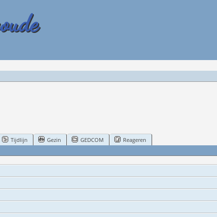
woude
Tijdlijn
Gezin
GEDCOM
Reageren