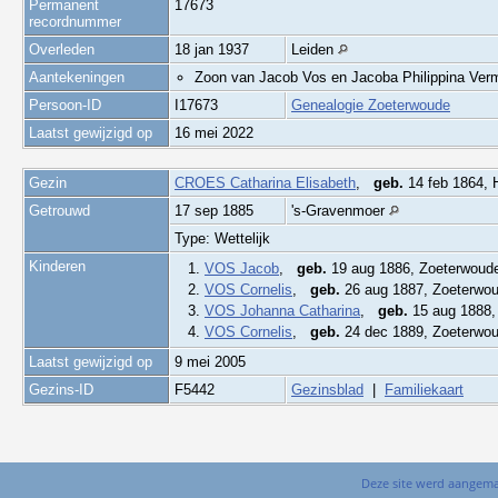
Permanent
17673
recordnummer
Overleden
18 jan 1937
Leiden
Aantekeningen
Zoon van Jacob Vos en Jacoba Philippina Ver
Persoon-ID
I17673
Genealogie Zoeterwoude
Laatst gewijzigd op
16 mei 2022
Gezin
CROES Catharina Elisabeth
,
geb.
14 feb 1864,
Getrouwd
17 sep 1885
's-Gravenmoer
Type: Wettelijk
Kinderen
1.
VOS Jacob
,
geb.
19 aug 1886, Zoeterwou
2.
VOS Cornelis
,
geb.
26 aug 1887, Zoeterwo
3.
VOS Johanna Catharina
,
geb.
15 aug 1888,
4.
VOS Cornelis
,
geb.
24 dec 1889, Zoeterwo
Laatst gewijzigd op
9 mei 2005
Gezins-ID
F5442
Gezinsblad
|
Familiekaart
Deze site werd aangem