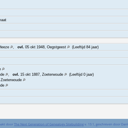
maat
 Heeze
,
ovl.
05 okt 1948, Oegstgeest
(Leeftijd 84 jaar)
de
ude
,
ovl.
15 okt 1887, Zoeterwoude
(Leeftijd 0 jaar)
 Zoeterwoude
ude
aakt door
The Next Generation of Genealogy Sitebuilding
v. 13.1, geschreven door Dar