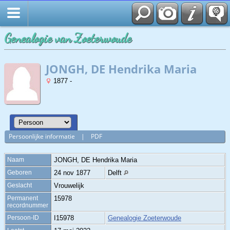
Genealogie van Zoeterwoude
JONGH, DE Hendrika Maria
1877 -
Persoonlijke informatie
|
PDF
Naam
JONGH, DE
Hendrika Maria
Geboren
24 nov 1877
Delft
Geslacht
Vrouwelijk
Permanent
15978
recordnummer
Persoon-ID
I15978
Genealogie Zoeterwoude