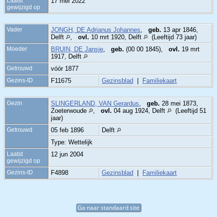
Laatst
17 mei 2022
gewijzigd op
Vader
JONGH, DE Adrianus Johannes
,
geb.
13 apr 1846,
Delft
,
ovl.
10 mrt 1920, Delft
(Leeftijd 73 jaar)
Moeder
BRUIN, DE Jansje
,
geb.
(00 00 1845),
ovl.
19 mrt
1917, Delft
Getrouwd
vóór 1877
Gezins-ID
F11675
Gezinsblad
|
Familiekaart
Gezin
SLINGERLAND, VAN Gerardus
,
geb.
28 mei 1873,
Zoeterwoude
,
ovl.
04 aug 1924, Delft
(Leeftijd 51
jaar)
Getrouwd
05 feb 1896
Delft
Type: Wettelijk
Laatst
12 jun 2004
gewijzigd op
Gezins-ID
F4898
Gezinsblad
|
Familiekaart
Ga naar standaard site