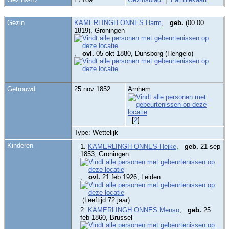
Gezin
KAMERLINGH ONNES Harm
,
geb.
(00 00
1819), Groningen
,
ovl.
05 okt 1880, Dunsborg (Hengelo)
Getrouwd
25 nov 1852
Arnhem
[
2
]
Type: Wettelijk
Kinderen
1.
KAMERLINGH ONNES Heike
,
geb.
21 sep
1853, Groningen
,
ovl.
21 feb 1926, Leiden
(Leeftijd 72 jaar)
2.
KAMERLINGH ONNES Menso
,
geb.
25
feb 1860, Brussel