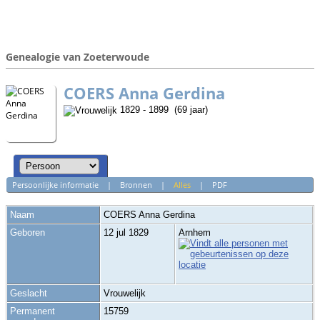
Genealogie van Zoeterwoude
COERS Anna Gerdina
1829 - 1899 (69 jaar)
Persoonlijke informatie
|
Bronnen
|
Alles
|
PDF
Naam
COERS
Anna Gerdina
Geboren
12 jul 1829
Arnhem
Geslacht
Vrouwelijk
Permanent
15759