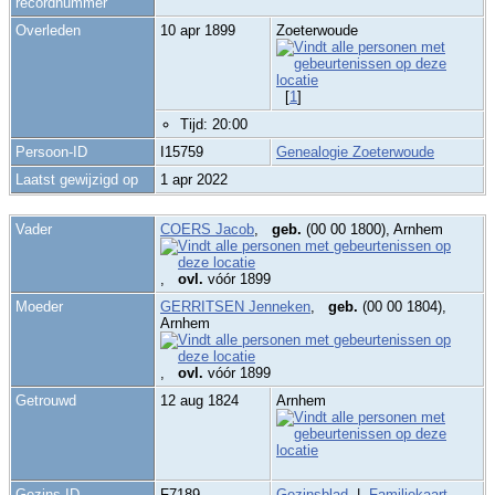
recordnummer
Overleden
10 apr 1899
Zoeterwoude
[
1
]
Tijd: 20:00
Persoon-ID
I15759
Genealogie Zoeterwoude
Laatst gewijzigd op
1 apr 2022
Vader
COERS Jacob
,
geb.
(00 00 1800), Arnhem
,
ovl.
vóór 1899
Moeder
GERRITSEN Jenneken
,
geb.
(00 00 1804),
Arnhem
,
ovl.
vóór 1899
Getrouwd
12 aug 1824
Arnhem
Gezins-ID
F7189
Gezinsblad
|
Familiekaart