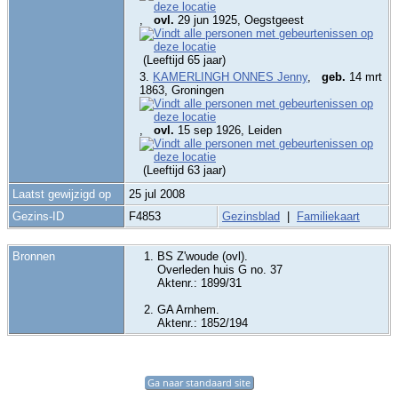
,
ovl.
29 jun 1925, Oegstgeest
(Leeftijd 65 jaar)
3.
KAMERLINGH ONNES Jenny
,
geb.
14 mrt
1863, Groningen
,
ovl.
15 sep 1926, Leiden
(Leeftijd 63 jaar)
Laatst gewijzigd op
25 jul 2008
Gezins-ID
F4853
Gezinsblad
|
Familiekaart
Bronnen
BS Z'woude (ovl).
Overleden huis G no. 37
Aktenr.: 1899/31
GA Arnhem.
Aktenr.: 1852/194
Ga naar standaard site