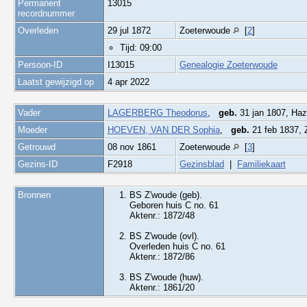
Permanent
13015
recordnummer
Overleden
29 jul 1872
Zoeterwoude
[
2
]
Tijd: 09:00
Persoon-ID
I13015
Genealogie Zoeterwoude
Laatst gewijzigd op
4 apr 2022
Vader
LAGERBERG Theodorus
,
geb.
31 jan 1807, Ha
Moeder
HOEVEN, VAN DER Sophia
,
geb.
21 feb 1837,
Getrouwd
08 nov 1861
Zoeterwoude
[
3
]
Gezins-ID
F2918
Gezinsblad
|
Familiekaart
Bronnen
BS Z'woude (geb).
Geboren huis C no. 61
Aktenr.: 1872/48
BS Z'woude (ovl).
Overleden huis C no. 61
Aktenr.: 1872/86
BS Z'woude (huw).
Aktenr.: 1861/20