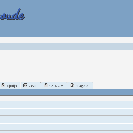
woude
Tijdlijn
Gezin
GEDCOM
Reageren