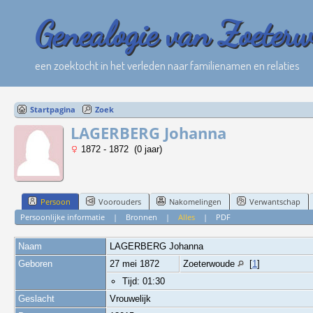
Genealogie van Zoeter
een zoektocht in het verleden naar familienamen en relaties
Startpagina
Zoek
LAGERBERG Johanna
1872 - 1872 (0 jaar)
Persoon
Voorouders
Nakomelingen
Verwantschap
Persoonlijke informatie
|
Bronnen
|
Alles
|
PDF
Naam
LAGERBERG
Johanna
Geboren
27 mei 1872
Zoeterwoude
[
1
]
Tijd: 01:30
Geslacht
Vrouwelijk