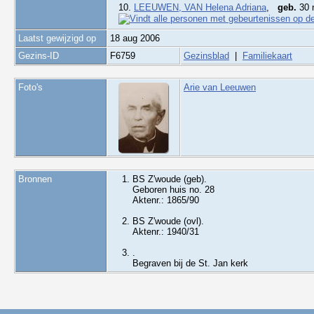
10.
LEEUWEN, VAN Helena Adriana
,
geb.
30 
Laatst gewijzigd op
18 aug 2006
Gezins-ID
F6759
Gezinsblad
|
Familiekaart
Foto's
Arie van Leeuwen
Bronnen
BS Z'woude (geb).
Geboren huis no. 28
Aktenr.: 1865/90
BS Z'woude (ovl).
Aktenr.: 1940/31
.
Begraven bij de St. Jan kerk