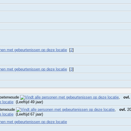
[
2
]
[
3
]
Zoeterwoude
,
ovl.
(Leeftijd 49 jaar)
eterwoude
,
ovl.
20
(Leeftijd 67 jaar)