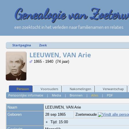
Genealogie van Zoeter
een zoektocht in het verleden naar familienamen en relaties
Startpagina
Zoek
LEEUWEN, VAN Arie
1865 - 1940 (74 jaar)
Persoon
Voorouders
Nakomelingen
Verwantschap
Persoonlijke informatie
|
Media
|
Bronnen
|
Alles
|
PDF
Naam
LEEUWEN, VAN
Arie
Geboren
28 sep 1865
Zoeterwoude
Tijd: 15:00