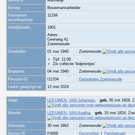
Geslacht
Mannelijk
Beroep
Bouwmansarbeider
Permanent
11334
recordnummer
Verblijfplaats
1901
Adres:
Geerweg 41
Zoeterwoude
Overleden
01 mei 1940
Zoeterwoude
Tijd: 11:00
Zie collectie 'bidprentjes'
Begraven
04 mei 1940
Zoeterwoude
Persoon-ID
I11334
Genealogie Zoeterwoude
Laatst gewijzigd op
12 mei 2024
Vader
LEEUWEN, VAN Johannes
,
geb.
05 mrt 1828, 
Moeder
LEEUWEN, VAN Agatha
,
geb.
15 mei 1824, Zo
Getrouwd
30 mei 1862
Zoeterwoude
Gezins-ID
F4005
Gezinsblad
|
Familiekaart