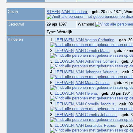
Gezin
STEEN, VAN Theodora
,
geb.
20 nov 1871, Wa
Getrouwd
29 apr 1897
Warmond
Type: Wettelijk
Kinderen
1.
LEEUWEN, VAN Agatha Catharina
,
geb.
30 
2.
LEEUWEN, VAN Cornelia Maria
,
geb.
29 me
3.
LEEUWEN, VAN Johannes Cornelis
,
geb.
3
4.
LEEUWEN, VAN Johannes Adrianus
,
geb.
2
5.
LEEUWEN, VAN Maria Cornelia
,
geb.
08 ja
6.
LEEUWEN, VAN Helena
,
geb.
03 jan 1904,
7.
LEEUWEN, VAN Cornelis Jacobus
,
geb.
09
8.
LEEUWEN, VAN Cornelis Johannes
,
geb.
3
9.
LEEUWEN, VAN Leonardus Petrus
,
geb.
25