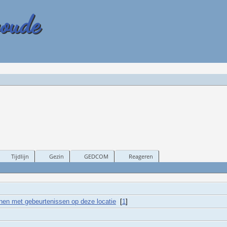
woude
Tijdlijn
Gezin
GEDCOM
Reageren
[
1
]