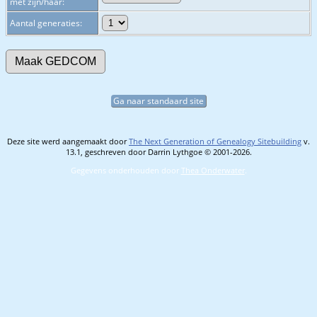
met zijn/haar:
Aantal generaties:
Ga naar standaard site
Deze site werd aangemaakt door
The Next Generation of Genealogy Sitebuilding
v.
13.1, geschreven door Darrin Lythgoe © 2001-2026.
Gegevens onderhouden door
Thea Onderwater
.