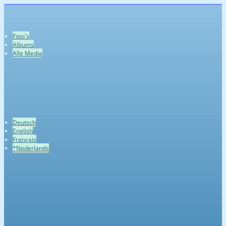
Foto's
Albums
Alle Media
Deutsch
English
Français
*Nederlands