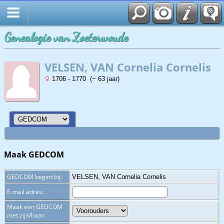
Zoek
Genealogie van Zoeterwoude
VELSEN, VAN Cornelia Cornelis
1706 - 1770 (~ 63 jaar)
Maak GEDCOM
GEDCOM begint bij:
VELSEN, VAN Cornelia Cornelis
E-mail adres:
Maak een GEDCOM
met zijn/haar: