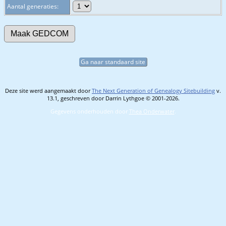
Aantal generaties:
Ga naar standaard site
Deze site werd aangemaakt door
The Next Generation of Genealogy Sitebuilding
v.
13.1, geschreven door Darrin Lythgoe © 2001-2026.
Gegevens onderhouden door
Thea Onderwater
.