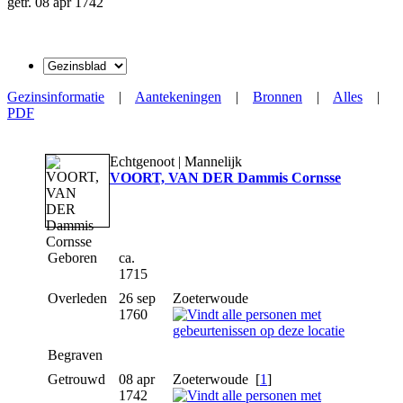
getr. 08 apr 1742
Gezinsinformatie
|
Aantekeningen
|
Bronnen
|
Alles
|
PDF
Echtgenoot | Mannelijk
VOORT, VAN DER Dammis Cornsse
Geboren
ca.
1715
Overleden
26 sep
Zoeterwoude
1760
Begraven
Getrouwd
08 apr
Zoeterwoude
[
1
]
1742