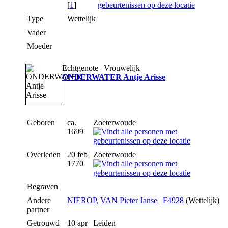
[
1
]
Type
Wettelijk
Vader
Moeder
Echtgenote | Vrouwelijk
ONDERWATER Antje Arisse
Geboren
ca.
Zoeterwoude
1699
Overleden
20 feb
Zoeterwoude
1770
Begraven
Andere
NIEROP, VAN Pieter Janse
|
F4928
(Wettelijk)
partner
Getrouwd
10 apr
Leiden