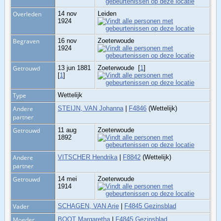
Overleden
14 nov
Leiden
1924
Begraven
16 nov
Zoeterwoude
1924
Getrouwd
13 jun 1881
Zoeterwoude
[
1
]
[
1
]
Type
Wettelijk
Andere
STEIJN, VAN Johanna
|
F4846
(Wettelijk)
partner
Getrouwd
11 aug
Zoeterwoude
1892
Andere
VITSCHER Hendrika
|
F8842
(Wettelijk)
partner
Getrouwd
14 mei
Zoeterwoude
1914
Vader
SCHAGEN, VAN Arie
|
F4845 Gezinsblad
Moeder
BOOT Margaretha
|
F4845 Gezinsblad