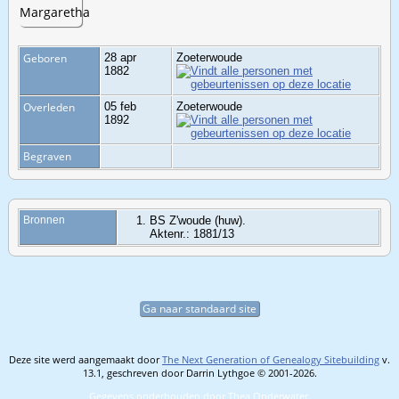
Geboren
28 apr
Zoeterwoude
1882
Overleden
05 feb
Zoeterwoude
1892
Begraven
Bronnen
BS Z'woude (huw).
Aktenr.: 1881/13
Ga naar standaard site
Deze site werd aangemaakt door
The Next Generation of Genealogy Sitebuilding
v.
13.1, geschreven door Darrin Lythgoe © 2001-2026.
Gegevens onderhouden door
Thea Onderwater
.