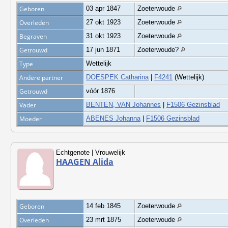
Geboren
03 apr 1847
Zoeterwoude
Overleden
27 okt 1923
Zoeterwoude
Begraven
31 okt 1923
Zoeterwoude
Getrouwd
17 jun 1871
Zoeterwoude?
Type
Wettelijk
Andere partner
DOESPEK Catharina
|
F4241
(Wettelijk)
Getrouwd
vóór 1876
Vader
BENTEN, VAN Johannes
|
F1506 Gezinsblad
Moeder
ABENES Johanna
|
F1506 Gezinsblad
Echtgenote | Vrouwelijk
HAAGEN Alida
Geboren
14 feb 1845
Zoeterwoude
Overleden
23 mrt 1875
Zoeterwoude