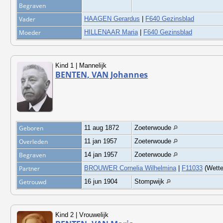
Begraven
Vader
HAAGEN Gerardus
|
F640 Gezinsblad
Moeder
HILLENAAR Maria
|
F640 Gezinsblad
Kind 1 | Mannelijk
BENTEN, VAN Johannes
Geboren
11 aug 1872
Zoeterwoude
Overleden
11 jan 1957
Zoeterwoude
Begraven
14 jan 1957
Zoeterwoude
Partner
BROUWER Cornelia Wilhelmina
|
F11033
(Wette
Getrouwd
16 jun 1904
Stompwijk
Kind 2 | Vrouwelijk