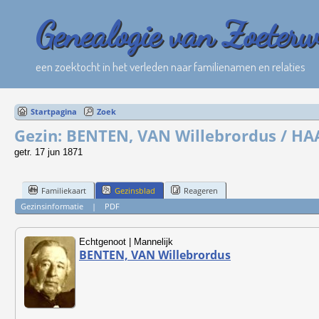
Genealogie van Zoeter
een zoektocht in het verleden naar familienamen en relaties
Startpagina
Zoek
Gezin: BENTEN, VAN Willebrordus / HA
getr. 17 jun 1871
Familiekaart
Gezinsblad
Reageren
Gezinsinformatie
|
PDF
Echtgenoot | Mannelijk
BENTEN, VAN Willebrordus