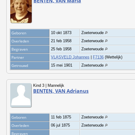
BENTEN, VAN Maria
Geboren
10 okt 1873
Zoeterwoude
Overleden
21 feb 1958
Zoeterwoude
Begraven
25 feb 1958
Zoeterwoude
Partner
VLASVELD Johannes
|
F7136
(Wettelijk)
Getrouwd
15 mei 1901
Zoeterwoude
Kind 3 | Mannelijk
BENTEN, VAN Adrianus
Geboren
11 feb 1875
Zoeterwoude
Overleden
06 jul 1875
Zoeterwoude
Begraven