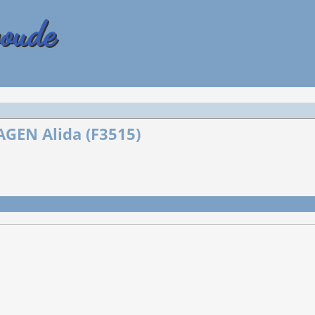
woude
AGEN Alida (F3515)