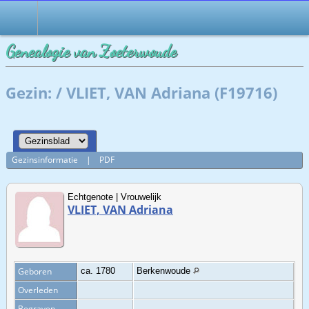
Genealogie van Zoeterwoude
Gezin: / VLIET, VAN Adriana (F19716)
Gezinsinformatie
|
PDF
Echtgenote | Vrouwelijk
VLIET, VAN Adriana
Geboren
ca. 1780
Berkenwoude
Overleden
Begraven