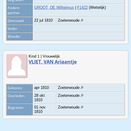
Andere
GROOT, DE Wilhelmus
|
F1422
(Wettelijk)
partner
Getrouwd
22 jul 1810
Zoeterwoude
Vader
Moeder
Kind 1 | Vrouwelijk
VLIET, VAN Ariaantje
Geboren
apr 1810
Zoeterwoude
Overleden
28 okt
Zoeterwoude
1810
Begraven
01 nov
Zoeterwoude
1810