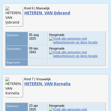
Kind 6 | Mannelijk
HETEREN, VAN IJsbrand
Geboren
05 aug
Hoogmade
1825
Overleden
09 dec
Hoogmade
1843
Begraven
Kind 7 | Vrouwelijk
HETEREN, VAN Kornelia
Geboren
23 apr
Hoogmade
1826