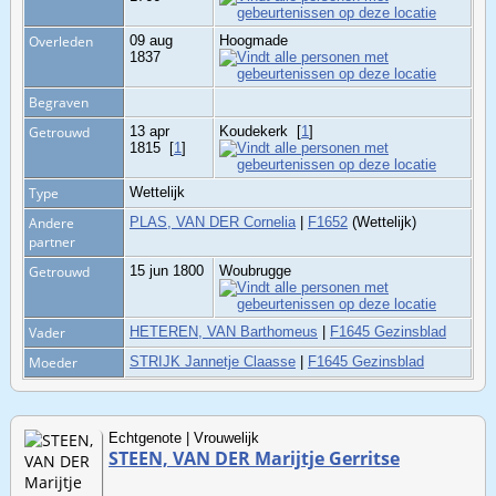
Overleden
09 aug
Hoogmade
1837
Begraven
Getrouwd
13 apr
Koudekerk
[
1
]
1815
[
1
]
Type
Wettelijk
Andere
PLAS, VAN DER Cornelia
|
F1652
(Wettelijk)
partner
Getrouwd
15 jun 1800
Woubrugge
Vader
HETEREN, VAN Barthomeus
|
F1645 Gezinsblad
Moeder
STRIJK Jannetje Claasse
|
F1645 Gezinsblad
Echtgenote | Vrouwelijk
STEEN, VAN DER Marijtje Gerritse