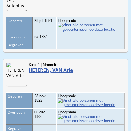
Geboren
28 jul 1821
Hoogmade
Overleden
na 1854
Begraven
Kind 4 | Mannelijk
HETEREN, VAN Arie
Geboren
28 nov
Hoogmade
1822
Overleden
06 dec
Hoogmade
1900
Begraven