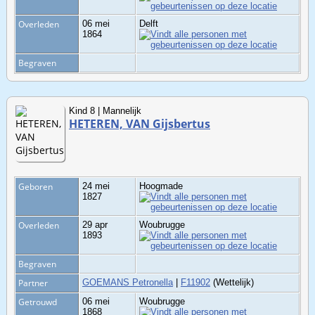
Overleden
06 mei
Delft
1864
Begraven
Kind 8 | Mannelijk
HETEREN, VAN Gijsbertus
Geboren
24 mei
Hoogmade
1827
Overleden
29 apr
Woubrugge
1893
Begraven
Partner
GOEMANS Petronella
|
F11902
(Wettelijk)
Getrouwd
06 mei
Woubrugge
1868