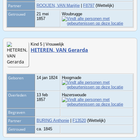
Partner
ROOIJEN, VAN Marijtje
|
F8797
(Wettelijk)
Getrouwd
21 mei
Woubrugge
1857
Kind 5 | Vrouwelijk
HETEREN, VAN Gerarda
Geboren
14 jan 1824
Hoogmade
Overleden
13 feb
Hazerswoude
1857
Begraven
Partner
BURING Anthonie
|
F13520
(Wettelijk)
Getrouwd
ca. 1845