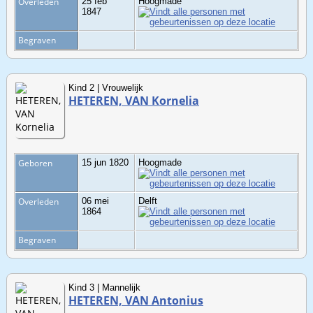
Overleden
25 feb
Hoogmade
1847
Begraven
Kind 2 | Vrouwelijk
HETEREN, VAN Kornelia
Geboren
15 jun 1820
Hoogmade
Overleden
06 mei
Delft
1864
Begraven
Kind 3 | Mannelijk
HETEREN, VAN Antonius