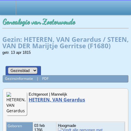
Genealogie van Zoeterwoude
Gezin: HETEREN, VAN Gerardus / STEEN,
VAN DER Marijtje Gerritse (F1680)
getr. 13 apr 1815
Gezinsinformatie
|
PDF
Echtgenoot | Mannelijk
HETEREN, VAN Gerardus
Geboren
03 feb
Hoogmade
1766