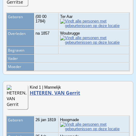
Geboren
(00 00
Ter Aar
1784)
Overleden
na 1857
Woubrugge
Begraven
Vader
Moeder
Kind 1 | Mannelijk
HETEREN, VAN Gerrit
Geboren
26 jan 1819
Hoogmade