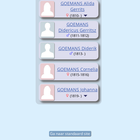
GOEMANS Alida
Gerrits
(1810- )
GOEMANS
Didericus Gerritsz
(1811-1812)
GOEMANS Diderik
(1813- )
GOEMANS Cornelia
(1815-1816)
GOEMANS Johanna
(1819- )
Ga naar standaard site