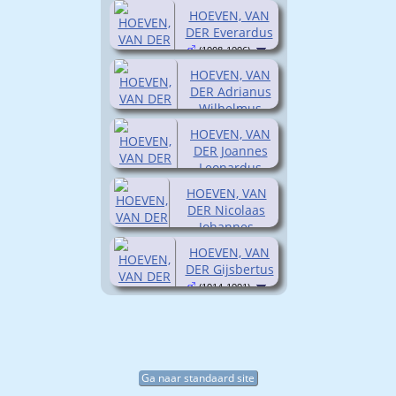
HOEVEN, VAN
DER Everardus
(1908-1996)
HOEVEN, VAN
DER Adrianus
Wilhelmus
(1910-1986)
HOEVEN, VAN
DER Joannes
Leonardus
(1911-1967)
HOEVEN, VAN
DER Nicolaas
Johannes
(1912- )
HOEVEN, VAN
DER Gijsbertus
(1914-1991)
Ga naar standaard site