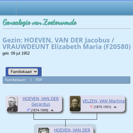
Genealogie van Zoeterwoude
Gezin: HOEVEN, VAN DER Jacobus /
VRAUWDEUNT Elizabeth Maria (F20580)
getr. 09 jul 1952
Familiekaart
|
PDF
HOEVEN, VAN DER
VELZEN, VAN Martina
Gerardus
(1873-1931)
(1874-1949)
HOEVEN, VAN DER