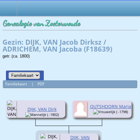
Genealogie van Zoeterwoude
Gezin: DIJK, VAN Jacob Dirksz /
ADRICHEM, VAN Jacoba (F18639)
getr. (ca. 1800)
Familiekaart
|
PDF
OUTSHOORN Maria
DIJK, VAN Dirk
( -1798)
( -1802)
DIJK, VAN