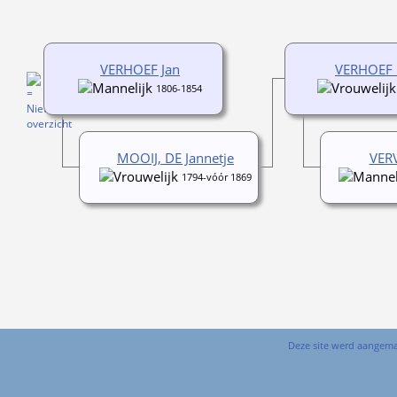
VERHOEF Jan
VERHOEF 
1806-1854
MOOIJ, DE Jannetje
VERV
1794-vóór 1869
Deze site werd aangem