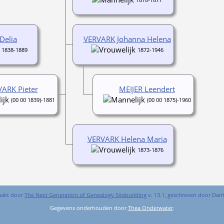
1870-1877
Delia
VERVARK Johanna Helena
1838-1889
1872-1946
ARK Pieter
MEIJER Leendert
(00 00 1839)-1881
(00 00 1875)-1960
VERVARK Helena Maria
1873-1876
aakt door
The Next Generation of Genealogy Sitebuilding
v. 13.1, geschreven door Dar
Gegevens onderhouden door
Thea Onderwater
.