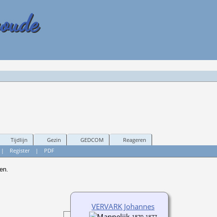
woude
Tijdlijn
Gezin
GEDCOM
Reageren
|
Register
|
PDF
en.
VERVARK Johannes