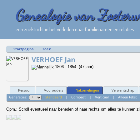
Genealogie van Zoeter
een zoektocht in het verleden naar familienamen en relaties
Startpagina
Zoek
VERHOEF Jan
1806 - 1854 (47 jaar)
Persoon
Voorouders
Nakomelingen
Verwantschap
Generaties:
Standaard
|
Compact
|
Verticaal
|
Alleen tekst
Opm.: Scroll eventueel naar beneden of naar rechts om alles te kunnen zi