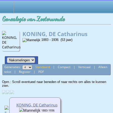
Genealogie van Zoeterwoude
KONING, DE Catharinus
1883 - 1936 (53 jaar)
Generaties:
Standaard
|
Compact
|
Verticaal
|
Alleen
tekst
|
Register
|
PDF
Opm.: Scroll eventueel naar beneden of naar rechts om alles te kunnen
zien.
KONING, DE Catharinus
1883-1936