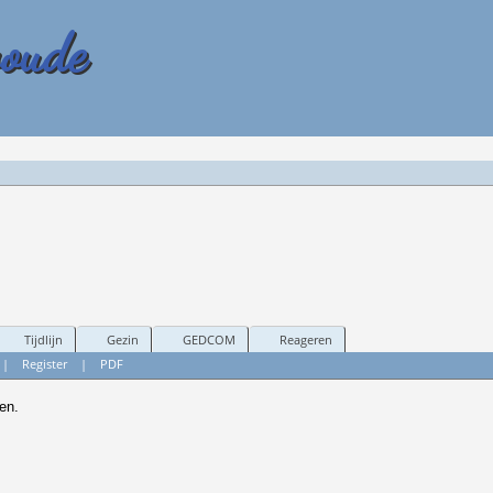
woude
Tijdlijn
Gezin
GEDCOM
Reageren
|
Register
|
PDF
en.