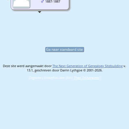
1887-1887
Ga naar standaard site
Deze site werd aangemaakt door
The Next Generation of Genealogy Sitebuilding
v.
13.1, geschreven door Darrin Lythgoe © 2001-2026.
Gegevens onderhouden door
Thea Onderwater
.