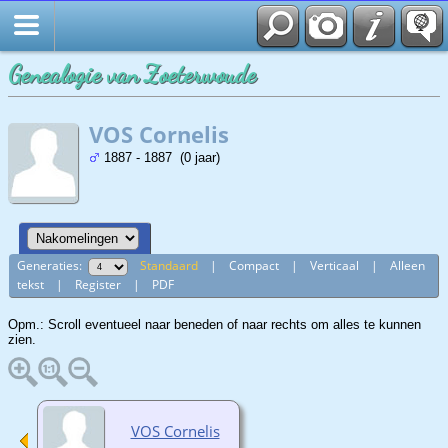
Genealogie van Zoeterwoude
VOS Cornelis
1887 - 1887 (0 jaar)
Generaties:
Standaard
|
Compact
|
Verticaal
|
Alleen
tekst
|
Register
|
PDF
Opm.: Scroll eventueel naar beneden of naar rechts om alles te kunnen
zien.
VOS Cornelis