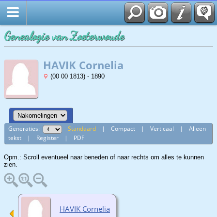
Genealogie van Zoeterwoude
HAVIK Cornelia
(00 00 1813) - 1890
Generaties:
Standaard
|
Compact
|
Verticaal
|
Alleen
tekst
|
Register
|
PDF
Opm.: Scroll eventueel naar beneden of naar rechts om alles te kunnen
zien.
HAVIK Cornelia